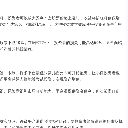
杆，投资者可以放大盈利：当股票价格上涨时，收益将按杠杆倍数增
收益可达50%（扣除利息前）。这种收益放大效应使得投资者在牛市中
票下跌10%，在5倍杠杆下，投资者的损失可能高达50%，甚至面临
和严格的风控措施。
这一限制。许多平台最低只需几百元即可开始配资，让小额投资者也
得更多普通人群能够尝试投资，实现资产增值。
识、风险意识和市场分析能力。平台虽提供资金便利，但决策责任仍
核和到账。许多平台承诺“分钟级”到账，使投资者能够迅速抓住市场机
易者和趋势投资者的需求，提升了资金使用效率。