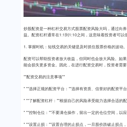
炒股配资是一种杠杆交易方式股票配资风险大吗，通过向券
益。配资杠杆通常在1:1到1:10之间，这意味着投资者可以
1. 掌握时机：短线交易的关键是及时抓住股票价格的波
配资可以帮助投资者放大收益，但同时也会放大风险。如果
能会损失更多资金。因此，在进行配资交易时，投资者需要
**配资交易的注意事项**
* **选择正规的配资平台：**选择有资质、信誉好的配资
* **了解配资杠杆：**根据自己的风险承受能力选择合适
* **控制仓位：**不要满仓操作，留出一定的仓位空间，以
* **设置止损：**设置合理的止损点，一旦股价跌破止损