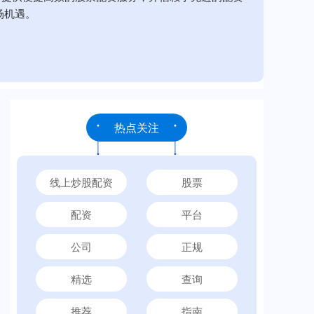
场机遇。
热点关注
线上炒股配资
股票
配资
平台
公司
正规
精选
查询
推荐
指南