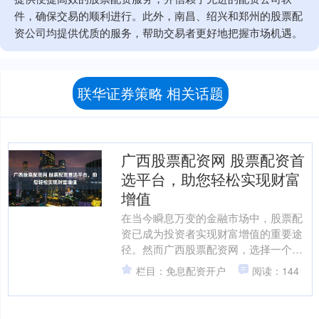
件，确保交易的顺利进行。此外，南昌、绍兴和郑州的股票配
资公司均提供优质的服务，帮助交易者更好地把握市场机遇。
联华证券策略 相关话题
广西股票配资网 股票配资首
选平台，助您轻松实现财富
增值
在当今瞬息万变的金融市场中，股票配
资已成为投资者实现财富增值的重要途
径。然而广西股票配资网，选择一个可
靠且专业的配资平台至关重要。 * **高收
栏目：免息配资开户
阅读：144
益：**由于杠杆....