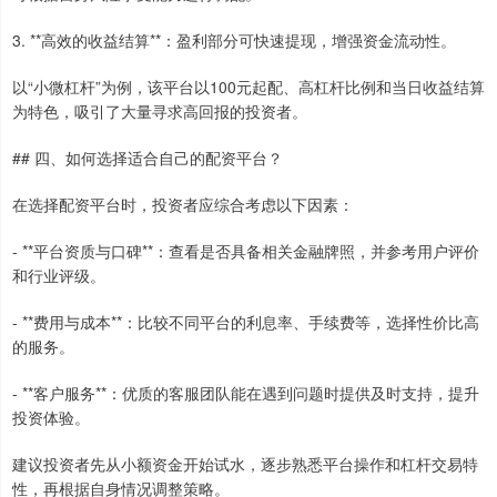
3. **高效的收益结算**：盈利部分可快速提现，增强资金流动性。
以“小微杠杆”为例，该平台以100元起配、高杠杆比例和当日收益结算
为特色，吸引了大量寻求高回报的投资者。
## 四、如何选择适合自己的配资平台？
在选择配资平台时，投资者应综合考虑以下因素：
- **平台资质与口碑**：查看是否具备相关金融牌照，并参考用户评价
和行业评级。
- **费用与成本**：比较不同平台的利息率、手续费等，选择性价比高
的服务。
- **客户服务**：优质的客服团队能在遇到问题时提供及时支持，提升
投资体验。
建议投资者先从小额资金开始试水，逐步熟悉平台操作和杠杆交易特
性，再根据自身情况调整策略。