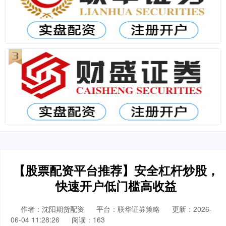
【股票配资平台推荐】安全杠杆炒股，
快速开户低门槛高收益
作者：沈阳期货配资
平台：联华证券策略
更新：2026-
06-04 11:28:26
阅读：163