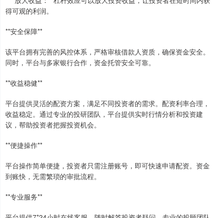
* **放大收益：**杠杆效应可以放大投资收益，让投资者在短时间内获
得可观的利润。
**安全保障**
该平台拥有完善的风控体系，严格审核借款人资质，确保资金安全。
同时，平台与多家银行合作，资金托管安全可靠。
**收益稳健**
平台提供灵活的配资方案，满足不同投资者的需求。配资利率合理，
收益稳定。通过专业的投研团队，平台提供实时行情分析和投资建
议，帮助投资者把握投资机会。
**便捷操作**
平台操作简单便捷，投资者只需注册账号，即可快速申请配资。资金
到账快，无需繁琐的审批流程。
**专业服务**
平台提供7*24小时在线客服，随时解答投资者疑问。专业的投顾团队